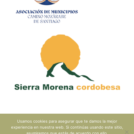
Usamos cookies para asegurar que te damos la mejor
Congreso Camino Mozárabe de Santiago. Camino y Patrimonio. 30
experiencia en nuestra web. Si continúas usando este sitio,
asumiremos que estás de acuerdo con ello.